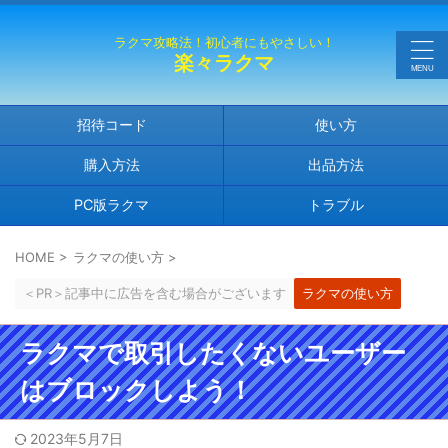
ラクマ攻略法！初心者にもやさしい！
楽々ラクマ
招待コード
使い方
購入方法
出品方法
PC版ラクマ
トラブル
HOME
>
ラクマの使い方
>
＜PR＞記事中に広告を含む場合がございます
ラクマの使い方
ラクマで取引したくないユーザー
はブロックしよう！
2023年5月7日