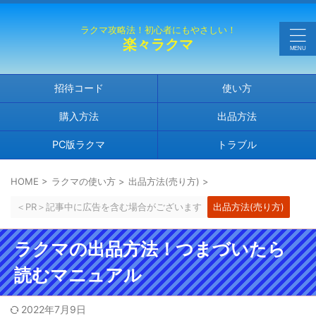
ラクマ攻略法！初心者にもやさしい！
楽々ラクマ
招待コード
使い方
購入方法
出品方法
PC版ラクマ
トラブル
HOME
>
ラクマの使い方
>
出品方法(売り方)
>
＜PR＞記事中に広告を含む場合がございます
出品方法(売り方)
ラクマの出品方法！つまづいたら
読むマニュアル
2022年7月9日