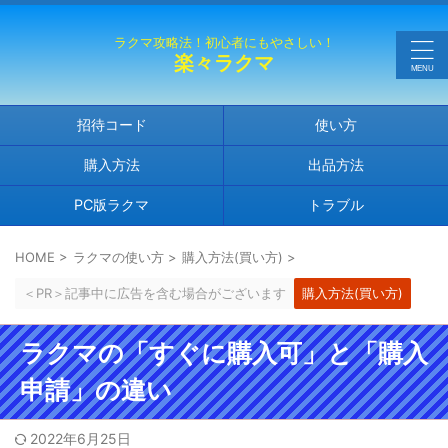
ラクマ攻略法！初心者にもやさしい！
楽々ラクマ
招待コード
使い方
購入方法
出品方法
PC版ラクマ
トラブル
HOME
>
ラクマの使い方
>
購入方法(買い方)
>
＜PR＞記事中に広告を含む場合がございます
購入方法(買い方)
ラクマの「すぐに購入可」と「購入
申請」の違い
2022年6月25日