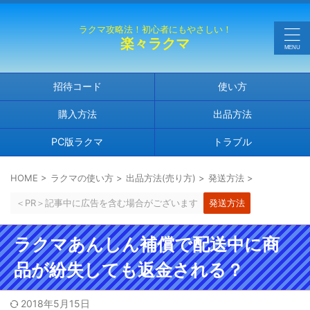
ラクマ攻略法！初心者にもやさしい！
楽々ラクマ
招待コード
使い方
購入方法
出品方法
PC版ラクマ
トラブル
HOME
>
ラクマの使い方
>
出品方法(売り方)
>
発送方法
>
＜PR＞記事中に広告を含む場合がございます
発送方法
ラクマあんしん補償で配送中に商
品が紛失しても返金される？
2018年5月15日