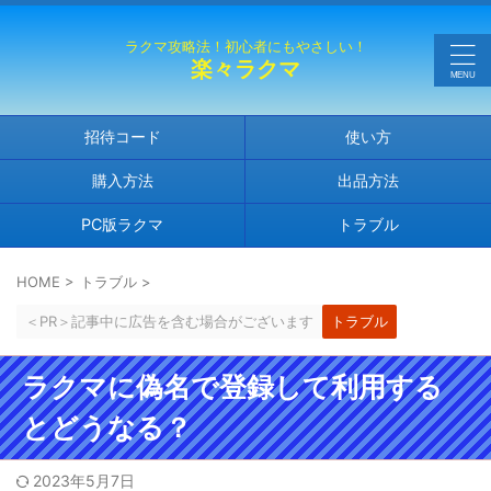
ラクマ攻略法！初心者にもやさしい！
楽々ラクマ
招待コード
使い方
購入方法
出品方法
PC版ラクマ
トラブル
HOME
>
トラブル
>
＜PR＞記事中に広告を含む場合がございます
トラブル
ラクマに偽名で登録して利用する
とどうなる？
2023年5月7日