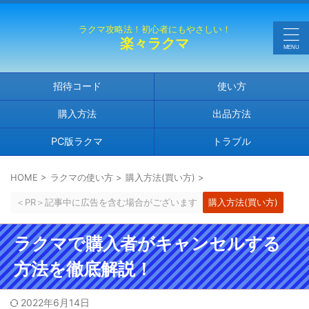
ラクマ攻略法！初心者にもやさしい！
楽々ラクマ
招待コード
使い方
購入方法
出品方法
PC版ラクマ
トラブル
HOME
>
ラクマの使い方
>
購入方法(買い方)
>
＜PR＞記事中に広告を含む場合がございます
購入方法(買い方)
ラクマで購入者がキャンセルする
方法を徹底解説！
2022年6月14日