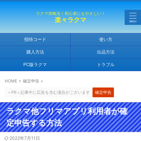
ラクマ攻略法！初心者にもやさしい！
楽々ラクマ
招待コード
使い方
購入方法
出品方法
PC版ラクマ
トラブル
HOME
>
確定申告
>
＜PR＞記事中に広告を含む場合がございます
確定申告
ラクマ他フリマアプリ利用者が確
定申告する方法
2022年7月11日